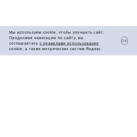
+7 (923) 423 20 50
СОЦСЕТИ
Мы используем cookie, чтобы улучшить сайт.
Продолжая навигацию по сайту, вы
OK
соглашаетесь
с правилами использования
cookie, а также метрических систем Яндекс.
ПЛОДОВАЯ АЛКОГОЛЬНАЯ
ПРОДУКЦИЯ ПОЛУСЛАДКАЯ
«ГРАНАТ»
Этот напиток создан из зрелых, сочных гранатов,
впитавших тепло южного солнца. Полусладкий, с
насыщенным рубиновым оттенком и тонким ароматом
свежих
гранатовых зёрен, он раскрывает яркий вкус с
деликатной кислинкой и мягким послевкусием. Каждый
глоток приносит ощущение роскоши и экзотики,
оставляя на языке фруктовую свежесть и лёгкую