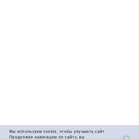
КОНТАКТЫ
634067, г. Томск, Кузовлевский тракт, 6/3
kla@kachety.tomsk.ru
+7 (923) 423 20 50
СОЦСЕТИ
Мы используем cookie, чтобы улучшить сайт.
Продолжая навигацию по сайту, вы