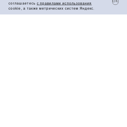
OK
соглашаетесь
с правилами использования
cookie, а также метрических систем Яндекс.
СИДР ГАЗИРОВАННЫЙ
ПОЛУСЛАДКИЙ "ЯБЛОЧНЫЙ"
Газированный полусладкий сидр создан по
классической технологии с использованием купажа
сладких и кисло‑сладких сортов яблок. Естественная
карбонизация придаёт напитку приятную игривость,
подчёркивая его мягкий характер. В букете ярко
раскрываются ноты спелых медовых яблок,
дополненные лёгкими цветочными оттенками. Во вкусе
— гармоничное сочетание умеренной кислотности и
деликатной сладости. Идеально сочетается с
фруктовой тарелкой, десертами на основе яблок или
груш, мягкими сырами (бри, камамбер) и орехами.
Хранить при температуре 6–12 ∘C, вдали от прямых
солнечных лучей.