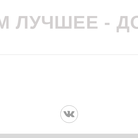
М ЛУЧШЕЕ - Д
КОНТАКТЫ
634067, г. Томск, Кузовлевский
kla@kachety.tomsk.ru
+7 (923) 423 20 50
СОЦСЕТИ