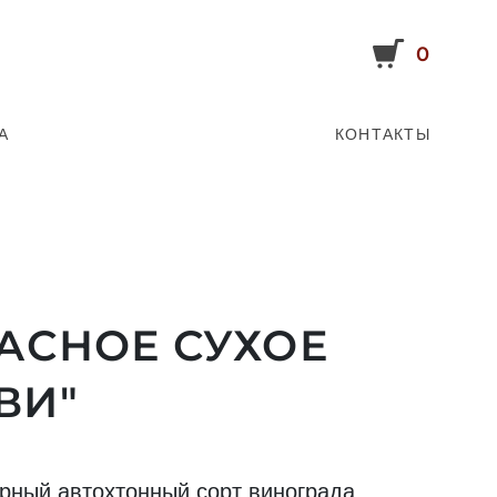
0
А
КОНТАКТЫ
АСНОЕ СУХОЕ
ВИ"
рный автохтонный сорт винограда,