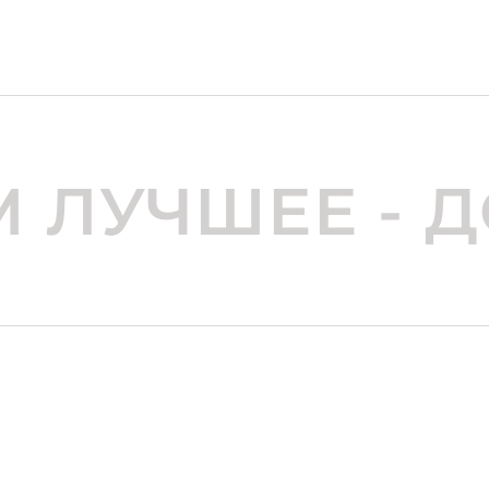
 ЛУЧШЕЕ - 
КОНТАКТЫ
634067, г. Томск, Кузовлевский
kla@kachety.tomsk.ru
+7 (923) 423 20 50