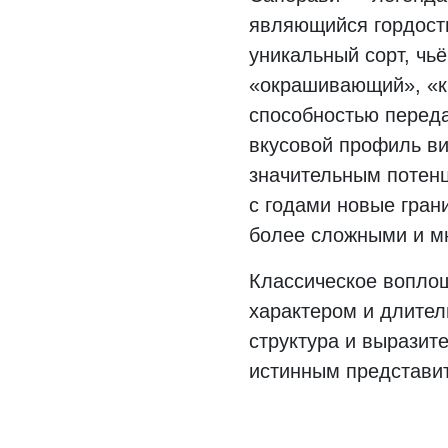
являющийся гордость
уникальный сорт, чь
«окрашивающий», «к
способностью перед
вкусовой профиль ви
значительным потенц
с годами новые гран
более сложными и м
Классическое вопло
характером и длите
структура и выразит
истинным представит
Я