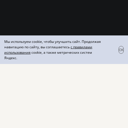
Мы используем cookie, чтобы улучшить сайт. Продолжая
навигацию по сайту, вы соглашаетесь
с правилами
OK
использования
cookie, а также метрических систем
Яндекс.
Слива
Плодовая алкогольная продукция полусладкая
Напиток «Слива» дарит своим почитателям
характерный теплый солнечный вкус и яркий аромат