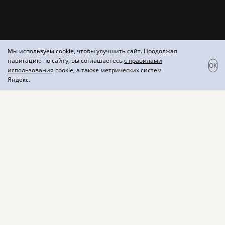
Мы используем cookie, чтобы улучшить сайт. Продолжая
навигацию по сайту, вы соглашаетесь
с правилами
OK
использования
cookie, а также метрических систем
Яндекс.
Dream of dream Merlot
Красное сухое вино
Вкус вина мягкий, с плотной текстурой и ароматом
красных ягод. Составит прекрасную
пару мясным закускам, горячим блюдам из мяса и
сырам средней твердости.