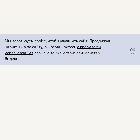
Мы используем cookie, чтобы улучшить сайт. Продолжая
навигацию по сайту, вы соглашаетесь
с правилами
OK
использования
cookie, а также метрических систем
Яндекс.
Вино красное "Замок во
Франции" сухое
Элегантное вино насыщенного рубинового цвета.
Во вкусе - легкая освежающая кислинка красных
ягод в сочетании со сладостью фруктов. Подавать