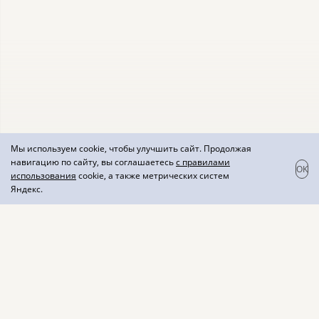
Мы используем cookie, чтобы улучшить сайт. Продолжая
навигацию по сайту, вы соглашаетесь
с правилами
OK
использования
cookie, а также метрических систем
Яндекс.
MOVAROUNNAKHR вино
белое "Шардоне" сухое
Вино белое сухое