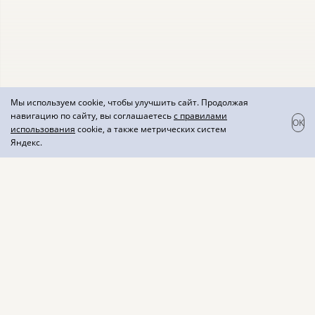
Мы используем cookie, чтобы улучшить сайт. Продолжая
навигацию по сайту, вы соглашаетесь
с правилами
OK
использования
cookie, а также метрических систем
Яндекс.
GEO Rkatsiteli
Вино белое сухое
Вкус вина мягкий, освежающий, с нотами
цитрусовых, умеренной кислотностью, и