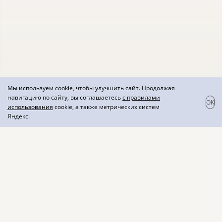
Мы используем cookie, чтобы улучшить сайт. Продолжая
навигацию по сайту, вы соглашаетесь
с правилами
OK
использования
cookie, а также метрических систем
Яндекс.
GIOVANNI GUERRA
Уникальный рецепт этого вермута был разработан
итальянским виноделом Джованни Гуэрра ещё в